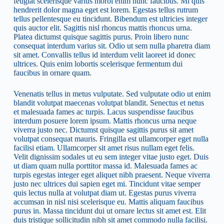
feugiat scelerisque varius morbi enim nunc faucibus. Mi quis
hendrerit dolor magna eget est lorem. Egestas tellus rutrum
tellus pellentesque eu tincidunt. Bibendum est ultricies integer
quis auctor elit. Sagittis nisl rhoncus mattis rhoncus urna.
Platea dictumst quisque sagittis purus. Proin libero nunc
consequat interdum varius sit. Odio ut sem nulla pharetra diam
sit amet. Convallis tellus id interdum velit laoreet id donec
ultrices. Quis enim lobortis scelerisque fermentum dui
faucibus in ornare quam.
Venenatis tellus in metus vulputate. Sed vulputate odio ut enim
blandit volutpat maecenas volutpat blandit. Senectus et netus
et malesuada fames ac turpis. Lacus suspendisse faucibus
interdum posuere lorem ipsum. Mattis rhoncus urna neque
viverra justo nec. Dictumst quisque sagittis purus sit amet
volutpat consequat mauris. Fringilla est ullamcorper eget nulla
facilisi etiam. Ullamcorper sit amet risus nullam eget felis.
Velit dignissim sodales ut eu sem integer vitae justo eget. Duis
ut diam quam nulla porttitor massa id. Malesuada fames ac
turpis egestas integer eget aliquet nibh praesent. Neque viverra
justo nec ultrices dui sapien eget mi. Tincidunt vitae semper
quis lectus nulla at volutpat diam ut. Egestas purus viverra
accumsan in nisl nisi scelerisque eu. Mattis aliquam faucibus
purus in. Massa tincidunt dui ut ornare lectus sit amet est. Elit
duis tristique sollicitudin nibh sit amet commodo nulla facilisi.