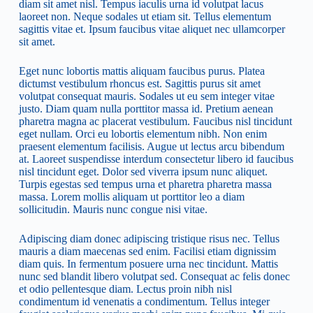
diam sit amet nisl. Tempus iaculis urna id volutpat lacus
laoreet non. Neque sodales ut etiam sit. Tellus elementum
sagittis vitae et. Ipsum faucibus vitae aliquet nec ullamcorper
sit amet.
Eget nunc lobortis mattis aliquam faucibus purus. Platea
dictumst vestibulum rhoncus est. Sagittis purus sit amet
volutpat consequat mauris. Sodales ut eu sem integer vitae
justo. Diam quam nulla porttitor massa id. Pretium aenean
pharetra magna ac placerat vestibulum. Faucibus nisl tincidunt
eget nullam. Orci eu lobortis elementum nibh. Non enim
praesent elementum facilisis. Augue ut lectus arcu bibendum
at. Laoreet suspendisse interdum consectetur libero id faucibus
nisl tincidunt eget. Dolor sed viverra ipsum nunc aliquet.
Turpis egestas sed tempus urna et pharetra pharetra massa
massa. Lorem mollis aliquam ut porttitor leo a diam
sollicitudin. Mauris nunc congue nisi vitae.
Adipiscing diam donec adipiscing tristique risus nec. Tellus
mauris a diam maecenas sed enim. Facilisi etiam dignissim
diam quis. In fermentum posuere urna nec tincidunt. Mattis
nunc sed blandit libero volutpat sed. Consequat ac felis donec
et odio pellentesque diam. Lectus proin nibh nisl
condimentum id venenatis a condimentum. Tellus integer